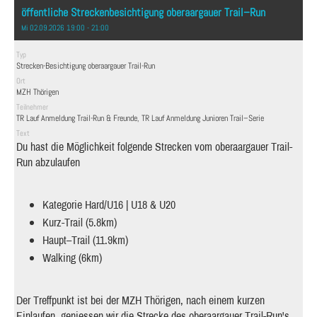
öffentliche Streckenbesichtigung oberaargauer Trail–Run
Mi 02.09.2026 19:00 - 21:00
Typ
Strecken-Besichtigung oberaargauer Trail-Run
Ort
MZH Thörigen
Teilnehmer
TR Lauf Anmeldung Trail-Run & Freunde, TR Lauf Anmeldung Junioren Trail–Serie
Text
Du hast die Möglichkeit folgende Strecken vom oberaargauer Trail-
Run abzulaufen
Kategorie Hard/U16 | U18 & U20
Kurz-Trail (5.8km)
Haupt–Trail (11.9km)
Walking (6km)
Der Treffpunkt ist bei der MZH Thörigen, nach einem kurzen
Einlaufen, geniessen wir die Strecke des oberaargauer Trail-Run's