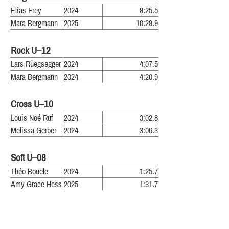
Elias Frey
2024
9:25.5
Mara Bergmann
2025
10:29.9
Rock U–12
Lars Rüegsegger
2024
4:07.5
Mara Bergmann
2024
4:20.9
Cross U–10
Louis Noé Ruf
2024
3:02.8
Melissa Gerber
2024
3:06.3
Soft U–08
Théo Bouele
2024
1:25.7
Amy Grace Hess
2025
1:31.7