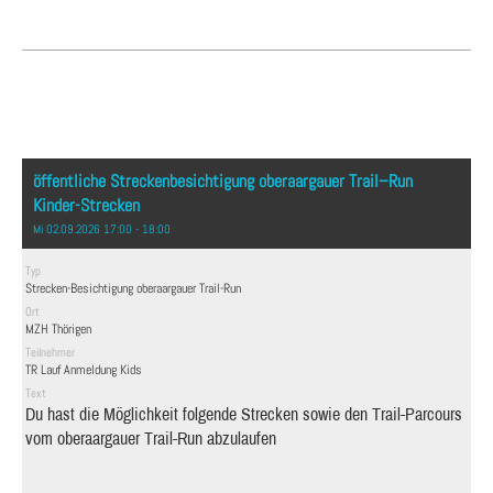
öffentliche Streckenbesichtigung oberaargauer Trail–Run
Kinder-Strecken
Mi 02.09.2026 17:00 - 18:00
Typ
Strecken-Besichtigung oberaargauer Trail-Run
Ort
MZH Thörigen
Teilnehmer
TR Lauf Anmeldung Kids
Text
Du hast die Möglichkeit folgende Strecken sowie den Trail-Parcours
vom oberaargauer Trail-Run abzulaufen