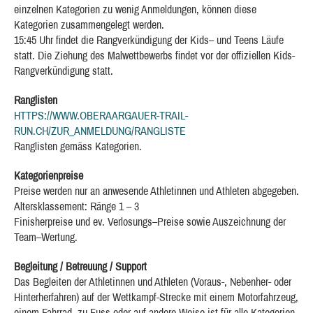
einzelnen Kategorien zu wenig Anmeldungen, können diese
Kategorien zusammengelegt werden.
15:45 Uhr findet die Rangverkündigung der Kids– und Teens Läufe
statt. Die Ziehung des Malwettbewerbs findet vor der offiziellen Kids-
Rangverkündigung statt.
Ranglisten
HTTPS://WWW.OBERAARGAUER-TRAIL-
RUN.CH/ZUR_ANMELDUNG/RANGLISTE
Ranglisten gemäss Kategorien.
Kategorienpreise
Preise werden nur an anwesende Athletinnen und Athleten abgegeben.
Altersklassement: Ränge 1 – 3
Finisherpreise und ev. Verlosungs–Preise sowie Auszeichnung der
Team–Wertung.
Begleitung / Betreuung / Support
Das Begleiten der Athletinnen und Athleten (Voraus-, Nebenher- oder
Hinterherfahren) auf der Wettkampf-Strecke mit einem Motorfahrzeug,
einem Fahrrad, zu Fuss oder auf andere Weise ist für alle Kategorien,