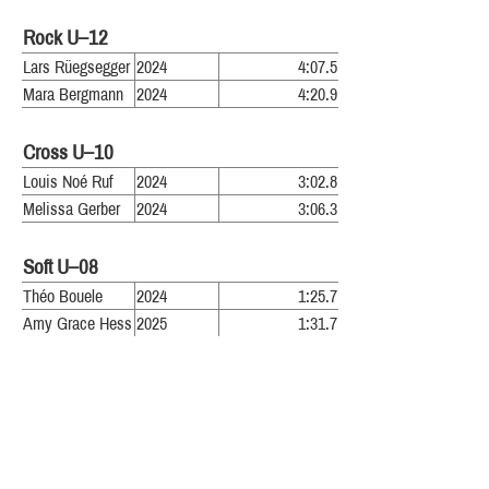
Rock U–12
Lars Rüegsegger
2024
4:07.5
Mara Bergmann
2024
4:20.9
Cross U–10
Louis Noé Ruf
2024
3:02.8
Melissa Gerber
2024
3:06.3
Soft U–08
Théo Bouele
2024
1:25.7
Amy Grace Hess
2025
1:31.7