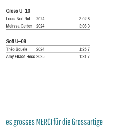
Cross U–10
Louis Noé Ruf
2024
3:02.8
Melissa Gerber
2024
3:06.3
Soft U–08
Théo Bouele
2024
1:25.7
Amy Grace Hess
2025
1:31.7
es grosses MERCI für die Grossartige