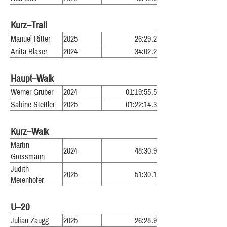
Kurz–Trail
Manuel Ritter
2025
26:29.2
Anita Blaser
2024
34:02.2
Haupt–Walk
Werner Gruber
2024
01:19:55.5
Sabine Stettler
2025
01:22:14.3
Kurz–Walk
Martin
2024
48:30.9
Grossmann
Judith
2025
51:30.1
Meienhofer
U–20
Julian Zaugg
2025
26:28.9