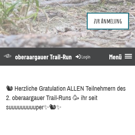
zur Anmelung
oberaargauer Trail-Run
Menü
Login
🐿️ Herzliche Gratulation ALLEN Teilnehmern des
2. oberaargauer Trail-Runs 🥳 ihr seit
suuuuuuuuuper✨🐿️✨